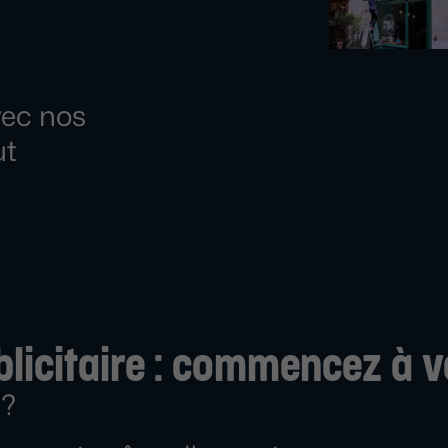
vec nos
ut
licitaire : commencez à v
 ?