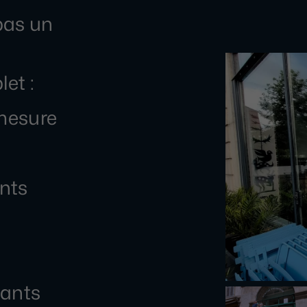
 pas un
et :
 mesure
ents
tants