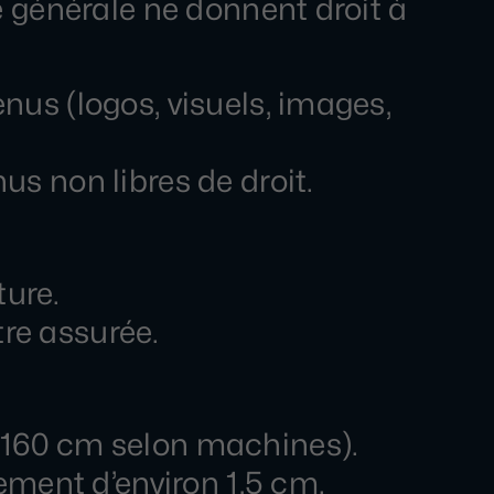
ue générale ne donnent droit à
nus (logos, visuels, images,
us non libres de droit.
ture.
re assurée.
à 160 cm selon machines).
rement d’environ 1,5 cm.