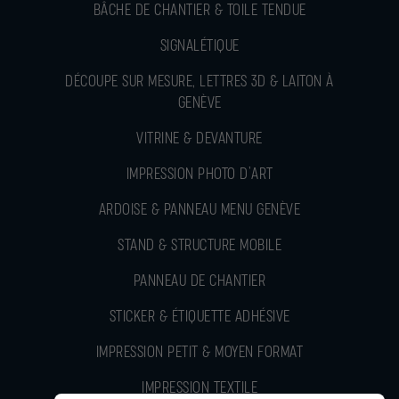
BÂCHE DE CHANTIER & TOILE TENDUE
SIGNALÉTIQUE
DÉCOUPE SUR MESURE, LETTRES 3D & LAITON À
GENÈVE
VITRINE & DEVANTURE
IMPRESSION PHOTO D’ART
ARDOISE & PANNEAU MENU GENÈVE
STAND & STRUCTURE MOBILE
PANNEAU DE CHANTIER
STICKER & ÉTIQUETTE ADHÉSIVE
IMPRESSION PETIT & MOYEN FORMAT
IMPRESSION TEXTILE