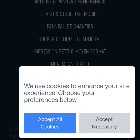
ARDOISE & PANNEAU MENU GENÈVE
STAND & STRUCTURE MOBILE
PANNEAU DE CHANTIER
STICKER & ÉTIQUETTE ADHÉSIVE
IMPRESSION PETIT & MOYEN FORMAT
IMPRESSION TEXTILE
Cookie Consent
GOODIES & TROPHÉE, CUSTOM
We use cookies to enhance your site
experience. Choose your
preferences below.
Accept All
Accept
Cookies
Necessary
© 2020 - 2026 Stick-up | design by stick-up | coded by
sepafo.ch