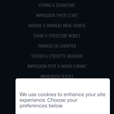
VITRINE & DEVANTURE
IMPRESSION PHOTO D’ART
ARDOISE & PANNEAU MENU GENÈVE
STAND & STRUCTURE MOBILE
PANNEAU DE CHANTIER
STICKER & ÉTIQUETTE ADHÉSIVE
IMPRESSION PETIT & MOYEN FORMAT
IMPRESSION TEXTILE
Cookie Consent
GOODIES & TROPHÉE, CUSTOM
We use cookies to enhance your site
experience. Choose your
preferences below.