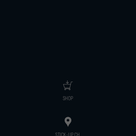
SHOP
STICK-UP.CH